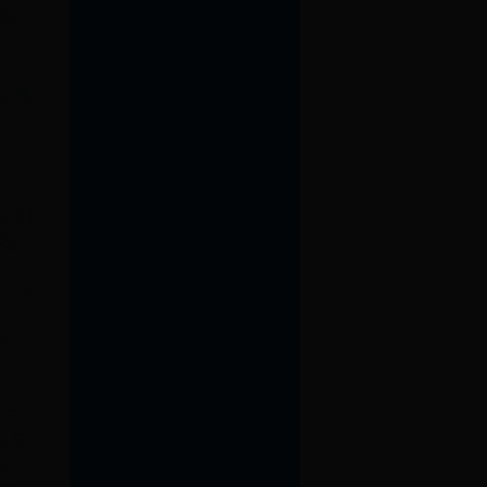
等
路、
江通
分别
条
长沙
。
行
、
计示
专用
溁