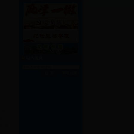
，
8
车
项
、发
站内检索
、
东处
道、
—
道。
东延
绿
视频
推