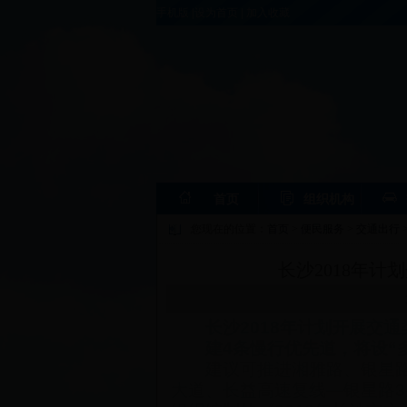
手机版
|
设为首页
|
加入收藏
首页
组织机构
您现在的位置：
首页
>
便民服务
>
交通出行
长沙2018年计
长沙2018年计划开展交通
建4条慢行优先道，将设“多
建议可推进湘雅路、银星路两
大道、长益高速复线—银星路3