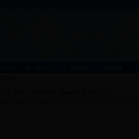
交通动态
阳光政务
便民服务
专题报道
>
公交出行
划开展交通类项目133项 将建4条慢行优先道
文章来源：红网
发布日期：2018-05-21
类项目133项 推进湘雅路、银星路过江通道建设
乘员车道”
条过江通道建设;打通潇湘路—滨江路、韶山路—昭
条对外联系通道……5月20日获悉，由长沙市城乡规