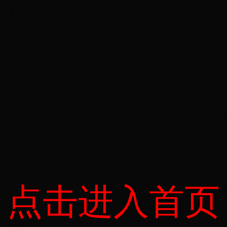
交通规划实施项目计划》(以下简称《计划》)目前已结题
交通类项目133项，其中新建项目76个、改续建项目4
首次提出了“精细化公交与用道”“儿童友好型校区”“人
区对外通道
项目计划为年度常态项目，旨在从规划层面提出交通
决策提供技术支持;长沙市政府将综合统筹规划、国土
定最终实施方案。
通运行的阶段性特征主要表现为：车辆多、设施偏少
城区拥堵、远距离交通快速增长;区域发展不均衡，河
段，河西处于需求增长向交通拥堵过渡阶段。
提升对外辐射能力。《计划》提出：扩建高铁长沙西
黄金大道、站前南路、郭亮路、劳动东路、机场中轴大
套道路;新增绕城高速—黄金大道收费站;打通潇湘大道
—昭山大道、长益高速复线—银星路这3条对外联系通
点击进入首页
计划》建议：打通7条片区对外通道，即鸭子铺路
线、大众北路东延、金桂路、长望路西延等;建设西二环
这3条绿道;开展鸭子铺路东延详细规划研究、马栏山
-会展新城交通衔接详细规划研究这3个前期研究项目;