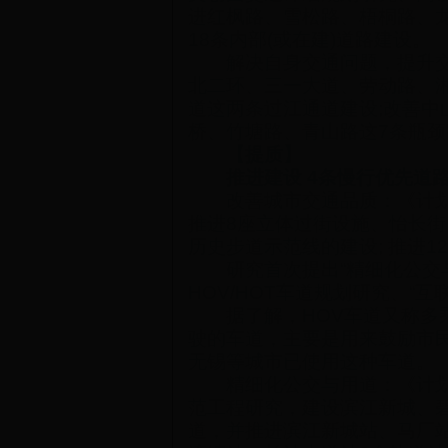
进红枫路、雪松路、梧桐路、龙
18条内部(或在建)道路建设。
解决自身交通问题，提升交通
北二环、三一大道、劳动路、湘
道这两条过江通道建设;改善
桥、竹塘路、青山路这7条瓶
【提质】
推进建设
4条慢行优先道
改善城市交通品质：《计划》建
推进8座立体过街设施、怡长
历史步道示范线的建设; 推进
研究首次提出“精细化公交与用
HOV/HOT车道规划研究、“
据了解，HOV车道又称多乘
驶的车道，主要是用来鼓励市
无锡等城市已使用这种车道。
精细化公交与用道：《计划》
范工程研究，建设滨江新城、碧
道，并推进滨江新城站、马厂