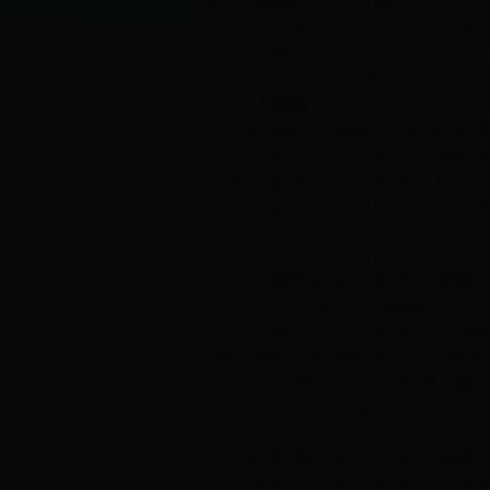
组织编制的《2018年长沙市
《计划》建议2018年长沙开展
个、前期研究项目9个。本次研究
共享”“ HOV车道”等项目。
【治堵】
扩建两大枢纽
打通7条片
据悉，长沙市交通规划实施
目年度实施计划，为政府部门
改、住建等多部门的意见，确
《计划》认为，目前长沙交
基础设施分布不协调;机动化、
于交通拥堵向供需平衡过渡阶
长沙市城乡规划局建议加大
站、黄花机场两大枢纽;完善
湘府东路、盼盼路这7条枢纽配
滨江路、韶山大道—新韶山路
同时，支持重点片区发展。《
(西龙路)、梅江路、梅浦联络
道、环岳麓山绿道、环后湖绿道
文创园交通详细规划研究、高铁