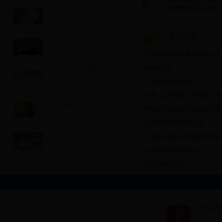
长沙海事督促落实水上涉
局长信箱
JUZHANGXINXIANG
局长信箱
咨询投诉
ZIXUNTOUSU
关于长沙公交未支持小米公交
地铁6号线
党的群众路线教育实践活
动意见箱
317路为何如此难等？
YIJIANXIANG
泉塘（山河智能）到锦泰广场的
网上调查
请问能开通到跳马佳兆业天墅的
WANGSHANGDIAOCHA
金霞保税区到世界之窗
视频点播
128路公交延伸问题及增加绿地海
SHIPINDIANBO
关于交通联合的询问。
信号灯时间太短
网站导