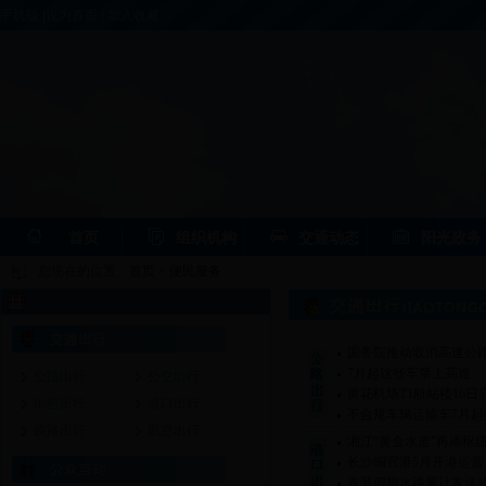
手机版
|
设为首页
|
加入收藏
首页
组织机构
交通动态
阳光政务
您现在的位置：
首页
>
便民服务
国务院推动取消高速公路
7月起这些车禁上高速
公路出行
公交出行
黄花机场T1航站楼16日启
出租出行
港口出行
不合规车辆运输车7月起
铁路出行
航空出行
湘江“黄金水道”再添枢纽
长沙铜官港5月开港运营 
春节假期水路累计发送旅