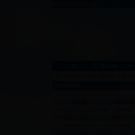
手机版
|
设为首页
|
加入收藏
首页
组织机构
您现在的位置：
首页
>
阳光政务
>
法律法规
法律法规规章
bt365体育在线投注关于印发《长沙交通运输
湖南长沙正式发布实施“共享单车”发展指导意见
湖南省交通运输厅印发《湖南省道路运输安全“隐
《民航航班时刻管理办法》于4月1日开始实施
国务院常务会议通过《快递暂行条例（草案）》