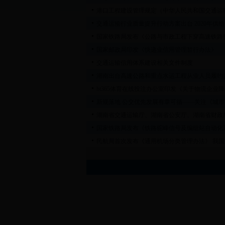
港口工程建设管理规定（中华人民共和国交通运输部
交通运输行业质量提升行动方案出台 2020年供
国家铁路局发布《公路与市政工程下穿高速铁路
国家邮政局印发《快递业信用管理暂行办法》
交通运输信用体系建设相关文件制度
湖南出台高速公路和重点水运工程从业人员履约
bt365体育在线投注办公室印发《关于物流企业
新规落地 公交优先发展有章可循——关注《城
湖南省交通运输厅、湖南省公安厅、湖南省财政厅关
国家铁路局发布《铁路驼峰信号及编组站自动化
民航局首次发布《通用机场分类管理办法》 我国