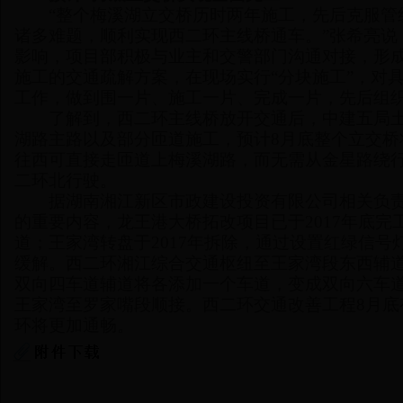
“整个梅溪湖立交桥历时两年施工，先后克服管
诸多难题，顺利实现西二环主线桥通车。”张希亮说
影响，项目部积极与业主和交警部门沟通对接，形
施工的交通疏解方案，在现场实行“分块施工”，对
工作，做到围一片、施工一片、完成一片，先后组织
了解到，西二环主线桥放开交通后，中建五局土
湖路主路以及部分匝道施工，预计8月底整个立交桥
往西可直接走匝道上梅溪湖路，而无需从金星路绕
二环北行驶。
据湖南湘江新区市政建设投资有限公司相关负责
的重要内容，龙王港大桥拓改项目已于2017年底
道；王家湾转盘于2017年拆除，通过设置红绿信
缓解。西二环湘江综合交通枢纽至王家湾段东西辅
双向四车道辅道将各添加一个车道，变成双向六车
王家湾至罗家嘴段顺接。西二环交通改善工程8月底
环将更加通畅。