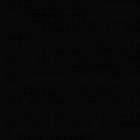
六车道变为十二车道。这标志着西二环梅溪湖路段交
解梅溪湖西二环进出口的交通压力。
15米宽涵洞改造为一座桥梁
西二环交通改善工程北起枫林路、南至罗家嘴立交
分三个标段，其中梅溪湖立交工程为二标段，主要
全互通立交桥。
据施工方中建五局土木公司项目负责人张希亮介
北方向为西二环主线桥，东西向为下穿西二环的梅
的白云路。除两大主路外，还将设立8条经立交桥通
根据设计方案，西二环梅溪湖立交将原来仅15米宽
的桥梁，同时新建8条匝道实现立交桥全互通，让车
进出。
张希亮介绍，从2018年1月起，西二环主线道
施工人员将原涵洞拆除后，对西二环路面进行土方
梁主体、附属工程等施工后，在半年不到的时间内
行。
站在该立交桥上看到，在放开交通前，来往车辆
挤而且车速不快；主线恢复通行后，辅道车辆瞬间减
时。
预计8月底立交桥实现全面完工