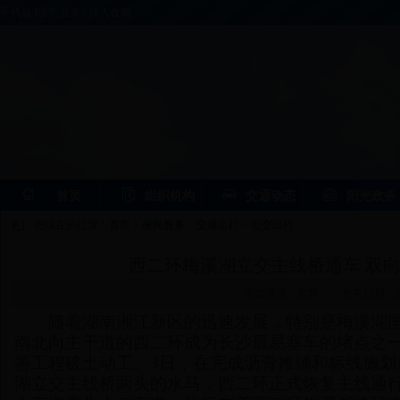
手机版
|
设为首页
|
加入收藏
首页
组织机构
交通动态
阳光政务
您现在的位置：
首页
>
便民服务
>
交通出行
>
公交出行
西二环梅溪湖立交主线桥通车 双
文章来源：红网
发布日期：201
随着湖南湘江新区的迅速发展，特别是梅溪湖国
南北向主干道的西二环成为长沙最易塞车的堵点之一。
善工程破土动工。3日，在完成沥青摊铺和标线施划
湖立交主线桥两头的水马，西二环正式恢复主线通