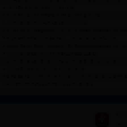
bt365体育在线投注举办“不忘初心铸忠诚·牢记使命当先锋”机关党员暨局系统党
bt365体育在线投注基层党组织书记集中“充电”
长沙交通质安处党支部到果园镇浔龙河开展5月份主题党日活动
长沙市交通运输系统2018年党风廉政建设工作会议召开
奋力扛起新时代交通党建的重担——长沙市交通运输系统2018年党建工作会议召
学习贯彻十九大精神 信息化服务进校园——长沙市交通运输信息中心党支...
湖南省纪委驻省交通运输厅纪检组对长沙市交通运输系统党风廉政建设工作开展
长沙市交通运输系统“喜迎十九大”党建知识竞赛取得圆满成功
长沙市交通运输系统开展一线党员代表“走红色之路 看交通变化”主题活动
长沙市交通运输基层党组织书记集中培训班圆满结束
隐患清零标本兼治，保安全向党的十九大献礼——长沙市交通运输安全“隐患清零
bt365体育在线投注举行第三季度中心组（扩大）集中学习
网站导
网站标识