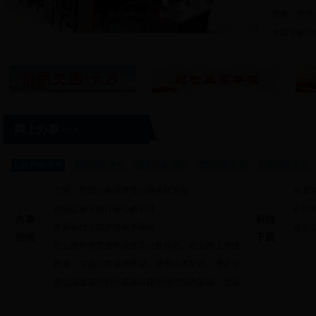
湖南：关停并
全国智能快
网上办事>>>
公路行政许可
海事行政许可
运管行政许可
驾培行政许可
公交行政许可
占用、挖掘公路或者使公路改线审批
全省
（湘价...
超限运输车辆行驶公路审批
长沙
办事
表格
更新砍伐公路护路树木审批
破损
指南
下载
准
在公路用地范围内设置非公路标志、在公路上增设
平面...
跨越、穿越公路修建桥梁、渡槽或者架设、埋设管
线等...
在公路建筑控制区或者公路用地范围内架设、埋设
管线...